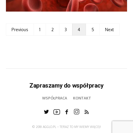
Previous
1
2
3
4
5
Next
Zapraszamy do współpracy
WSPÓŁPRACA
KONTAKT
© 2018 AGGLO.PL – TERAZ TO MY WIEMY WIĘCEJ!