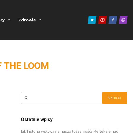
ry
Zdrowie
F THE LOOM
Ostatnie wpisy
Jak historia wpływa na naszą tożsamość? Refleksje nad