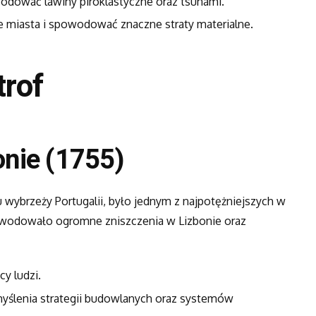
odować lawiny piroklastyczne oraz tsunami.
łe miasta i spowodować znaczne straty materialne.
trof
onie (1755)
 u wybrzeży Portugalii, było jednym z najpotężniejszych w
spowodowało ogromne zniszczenia w Lizbonie oraz
cy ludzi.
emyślenia strategii budowlanych oraz systemów