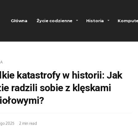
Główna
Życie codzienne
Historia
Kompute
IA
kie katastrofy w historii: Jak
ie radzili sobie z klęskami
iołowymi?
ego 2025
2 min read