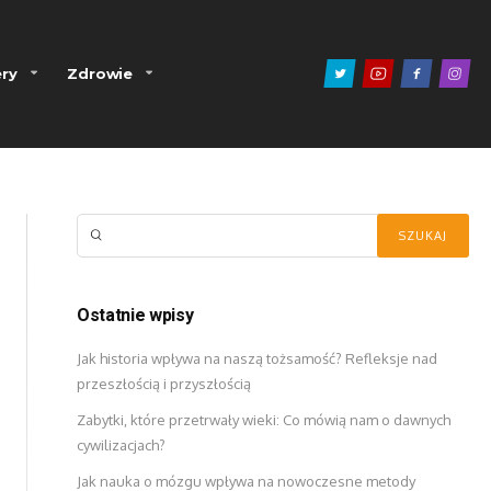
ry
Zdrowie
Ostatnie wpisy
Jak historia wpływa na naszą tożsamość? Refleksje nad
przeszłością i przyszłością
Zabytki, które przetrwały wieki: Co mówią nam o dawnych
cywilizacjach?
Jak nauka o mózgu wpływa na nowoczesne metody