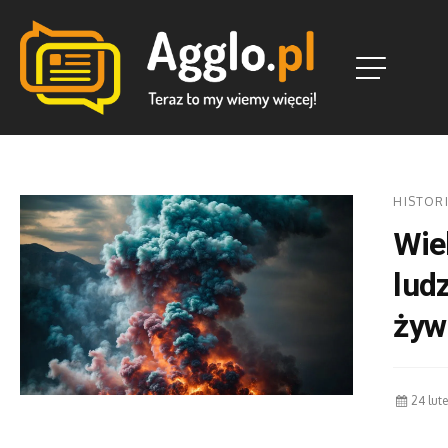
HISTOR
Wiel
ludz
żyw
24 lut