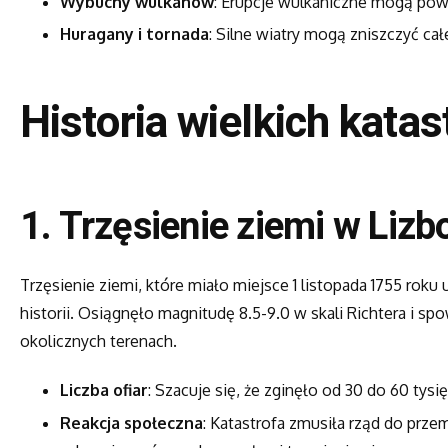
Wybuchy wulkanów
: Erupcje wulkaniczne mogą pow
Huragany i tornada
: Silne wiatry mogą zniszczyć ca
Historia wielkich katas
1. Trzęsienie ziemi w Lizb
Trzęsienie ziemi, które miało miejsce 1 listopada 1755 roku
historii. Osiągnęło magnitudę 8.5-9.0 w skali Richtera i 
okolicznych terenach.
Liczba ofiar
: Szacuje się, że zginęło od 30 do 60 tysię
Reakcja społeczna
: Katastrofa zmusiła rząd do prz