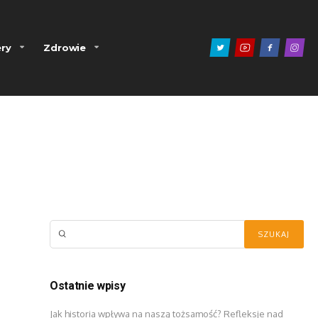
ry
Zdrowie
Ostatnie wpisy
Jak historia wpływa na naszą tożsamość? Refleksje nad