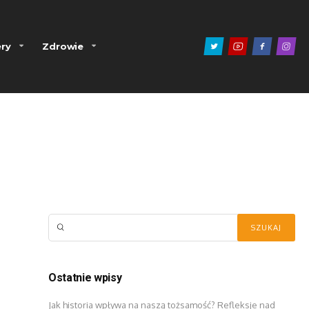
ry
Zdrowie
Ostatnie wpisy
Jak historia wpływa na naszą tożsamość? Refleksje nad