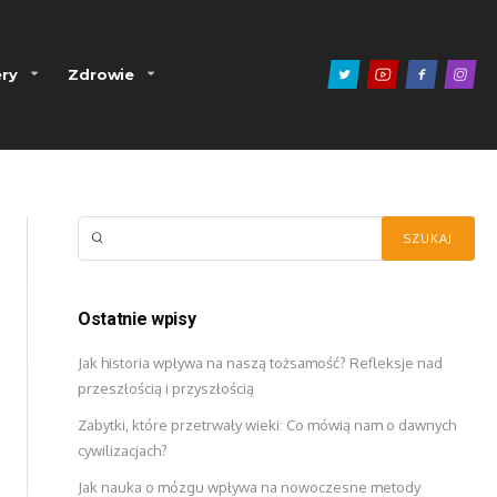
ry
Zdrowie
Ostatnie wpisy
Jak historia wpływa na naszą tożsamość? Refleksje nad
przeszłością i przyszłością
Zabytki, które przetrwały wieki: Co mówią nam o dawnych
cywilizacjach?
Jak nauka o mózgu wpływa na nowoczesne metody