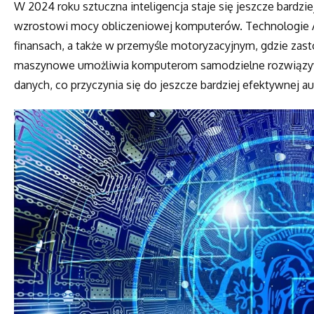
W 2024 roku sztuczna inteligencja staje się jeszcze bardz
wzrostowi mocy obliczeniowej komputerów. Technologie A
finansach, a także w przemyśle motoryzacyjnym, gdzie za
maszynowe umożliwia komputerom samodzielne rozwiązyw
danych, co przyczynia się do jeszcze bardziej efektywnej a