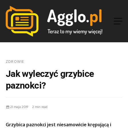
ZDROWIE
Jak wyleczyć grzybice
paznokci?
21 maja 2019
2 min read
Grzybica paznokci jest niesamowicie krępującą i