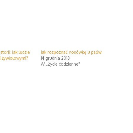
torii: Jak ludzie
Jak rozpoznać nosówkę u psów
mi żywiołowymi?
14 grudnia 2018
W „Życie codzienne"