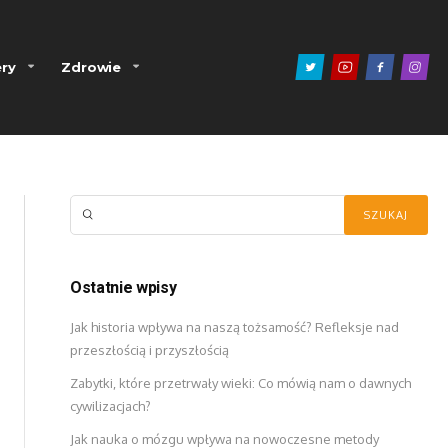
ry
Zdrowie
Ostatnie wpisy
Jak historia wpływa na naszą tożsamość? Refleksje nad
przeszłością i przyszłością
Zabytki, które przetrwały wieki: Co mówią nam o dawnych
cywilizacjach?
Jak nauka o mózgu wpływa na nowoczesne metody