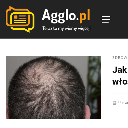
ZDROW
Jak
wło
22 ma