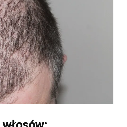
 włosów: