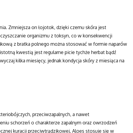
nia. Zmniejsza on łojotok, dzięki czemu skóra jest
czyszczanie organizmu z toksyn, co w konsekwencji
dzikową z bratka polnego można stosować w formie naparów
stotną kwestią jest regularne picie tychże herbat bądź
yczaj kilka miesięcy, jednak kondycja skóry z miesiąca na
akteriobójczych, przeciwzapalnych, a nawet
zeniu schorzeń o charakterze zapalnym oraz owrzodzeń
cznej kuracji przeciwtrądzikowej. Aloes stosuje się w