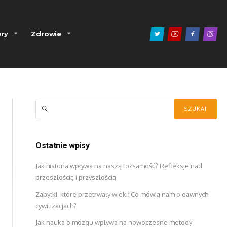
ry
Zdrowie
Ostatnie wpisy
Jak historia wpływa na naszą tożsamość? Refleksje nad
przeszłością i przyszłością
Zabytki, które przetrwały wieki: Co mówią nam o dawnych
cywilizacjach?
Jak nauka o mózgu wpływa na nowoczesne metody