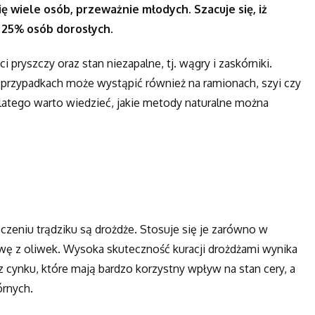
ę wiele osób, przeważnie młodych. Szacuje się, iż
 25% osób dorosłych.
 pryszczy oraz stan niezapalne, tj. wągry i zaskórniki.
h przypadkach może wystąpić również na ramionach, szyi czy
latego warto wiedzieć, jakie metody naturalne można
eniu trądziku są drożdże. Stosuje się je zarówno w
liwę z oliwek. Wysoka skuteczność kuracji drożdżami wynika
 cynku, które mają bardzo korzystny wpływ na stan cery, a
órnych.