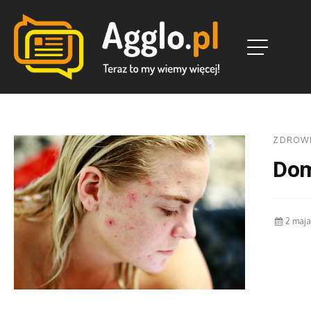
ZDROW
Dom
2 maja