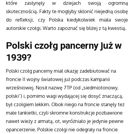
które zasłynęły w dziejach swoją ogromną
skutecznością. Fakty te mogłyby skłonić niejedną osobę
do refleksji, czy Polska kiedykolwiek miała swoje
autorskie czołgi. Warto zapoznać się bliżej z tą kwestią.
Polski czołg pancerny już w
1939?
Polski czołg pancerny miał okazję zadebiutować na
froncie II wojny światowej już podczas kampanii
wrześniowej. Nosił nazwę 7TP (od „siedmiotonowy,
polski”) i, pomimo wagi wydającej się dosyć znaczącą,
był czołgiem lekkim. Obok niego na froncie stanęły też
małe tankietki, czyli skromne konstrukcje pozbawione
nawet wieży z armatą, ot, wyróżniało je jedynie pewne
opancerzenie. Polskie czołgi nie odegrały na froncie