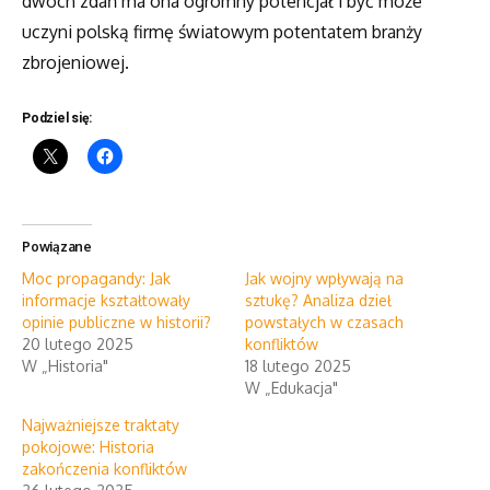
dwóch zdań ma ona ogromny potencjał i być może
uczyni polską firmę światowym potentatem branży
zbrojeniowej.
Podziel się:
Powiązane
Moc propagandy: Jak
Jak wojny wpływają na
informacje kształtowały
sztukę? Analiza dzieł
opinie publiczne w historii?
powstałych w czasach
20 lutego 2025
konfliktów
W „Historia"
18 lutego 2025
W „Edukacja"
Najważniejsze traktaty
pokojowe: Historia
zakończenia konfliktów