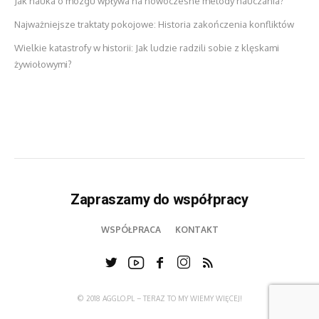
Jak nauka o mózgu wpływa na nowoczesne metody nauczania?
Najważniejsze traktaty pokojowe: Historia zakończenia konfliktów
Wielkie katastrofy w historii: Jak ludzie radzili sobie z klęskami
żywiołowymi?
Zapraszamy do współpracy
WSPÓŁPRACA
KONTAKT
© 2018 AGGLO.PL – TERAZ TO MY WIEMY WIĘCEJ!