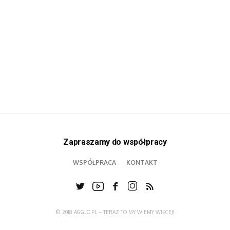
Zapraszamy do współpracy
WSPÓŁPRACA
KONTAKT
© 2018 AGGLO.PL – TERAZ TO MY WIEMY WIĘCEJ!