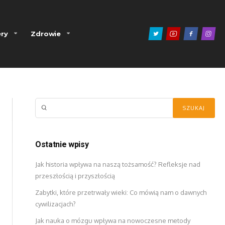
ry
Zdrowie
Ostatnie wpisy
Jak historia wpływa na naszą tożsamość? Refleksje nad
przeszłością i przyszłością
Zabytki, które przetrwały wieki: Co mówią nam o dawnych
cywilizacjach?
Jak nauka o mózgu wpływa na nowoczesne metody