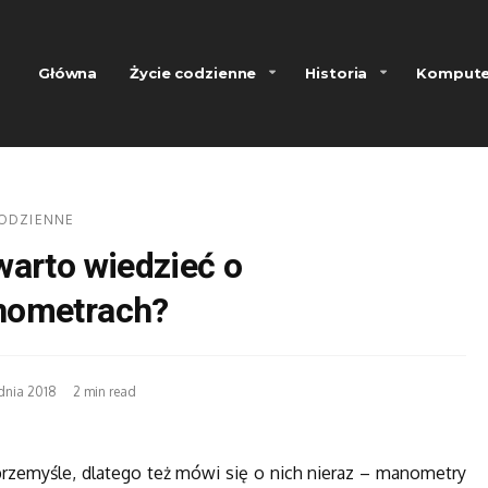
Główna
Życie codzienne
Historia
Kompute
CODZIENNE
warto wiedzieć o
ometrach?
dnia 2018
2 min read
przemyśle, dlatego też mówi się o nich nieraz – manometry