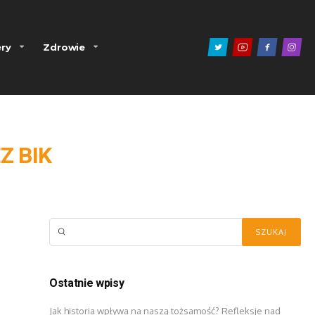
ry
Zdrowie
Z BIK
Ostatnie wpisy
Jak historia wpływa na naszą tożsamość? Refleksje nad